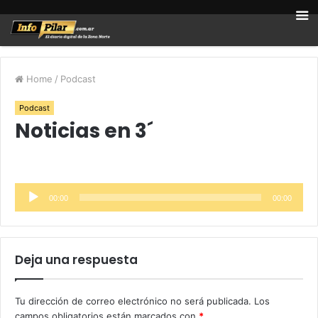
Home
/
Podcast
Podcast
Noticias en 3´
Reproductor
00:00
00:00
de
audio
Deja una respuesta
Tu dirección de correo electrónico no será publicada.
Los
campos obligatorios están marcados con
*