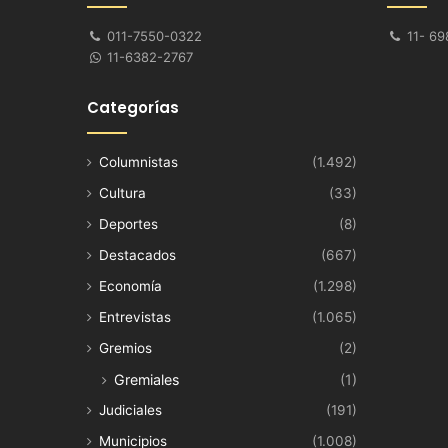
011-7550-0322
11- 69
11-6382-2767
Categorías
Columnistas
(1.492)
Cultura
(33)
Deportes
(8)
Destacados
(667)
Economía
(1.298)
Entrevistas
(1.065)
Gremios
(2)
Gremiales
(1)
Judiciales
(191)
Municipios
(1.008)