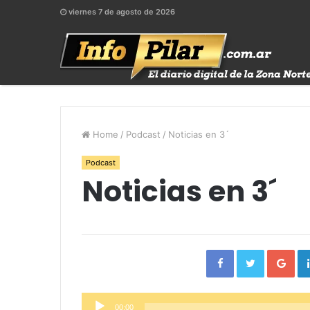
viernes 7 de agosto de 2026
Home
/
Podcast
/
Noticias en 3´
Podcast
Noticias en 3´
Facebook
Twitter
Go
Reproductor
00:00