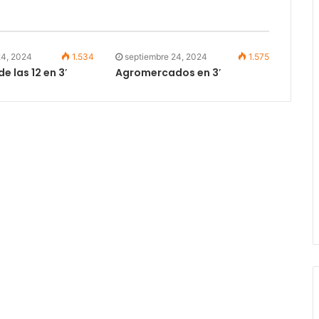
24, 2024
1.534
septiembre 24, 2024
1.575
 las 12 en 3′
Agromercados en 3′