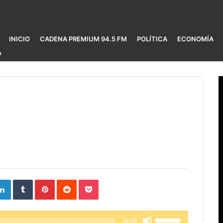
INICIO
CADENA PREMIUM 94.5 FM
POLÍTICA
ECONOMÍA
ogle+
LinkedIn
Tumblr
Pinterest
Reddit
Pocket
Utiliza
00:00