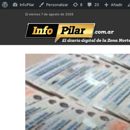
Acerca
8
20
InfoPilar
Personalizar
8
20
Añadir
de
actualizaciones
comentarios
viernes 7 de agosto de 2026
WordPress
disponibles
en
moderación