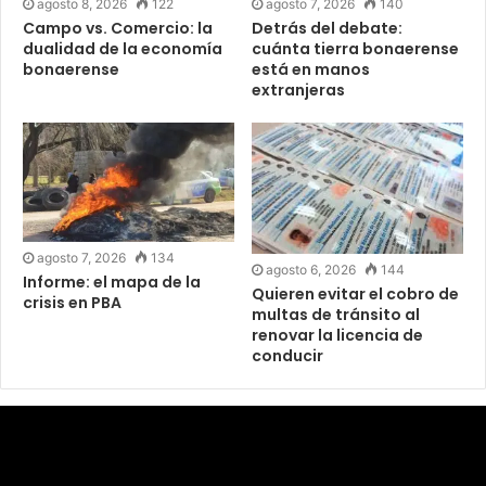
agosto 8, 2026
122
agosto 7, 2026
140
Campo vs. Comercio: la
Detrás del debate:
dualidad de la economía
cuánta tierra bonaerense
bonaerense
está en manos
extranjeras
agosto 7, 2026
134
agosto 6, 2026
144
Informe: el mapa de la
Quieren evitar el cobro de
crisis en PBA
multas de tránsito al
renovar la licencia de
conducir