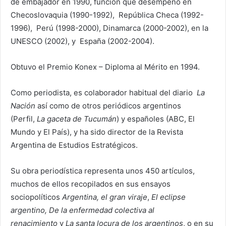
de embajador en 1990, función que desempeñó en
Checoslovaquia (1990-1992), República Checa (1992-
1996), Perú (1998-2000), Dinamarca (2000-2002), en la
UNESCO (2002), y España (2002-2004).
Obtuvo el Premio Konex – Diploma al Mérito en 1994.
Como periodista, es colaborador habitual del diario
La
Nación
así como de otros periódicos argentinos
(P
e
rfil,
La gaceta de Tucumán
) y españoles (ABC, El
Mundo y El País
), y ha sido director de la Revista
Argentina de Estudios Estratégicos.
Su obra periodística representa unos 450 artículos,
muchos de ellos recopilados en sus ensayos
sociopolíticos
Argentina, el gran viraje
,
El eclipse
argentino, De la enfermedad colectiva al
renacimiento
y
La santa locura de los argentinos
, o en su