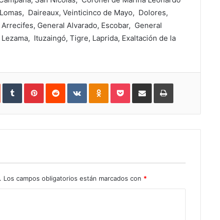
Lomas, Daireaux, Veinticinco de Mayo, Dolores,
, Arrecifes, General Alvarado, Escobar, General
ezama, Ituzaingó, Tigre, Laprida, Exaltación de la
In
StumbleUpon
Tumblr
Pinterest
Reddit
VKontakte
Odnoklassniki
Pocket
Share
Print
via
Email
.
Los campos obligatorios están marcados con
*