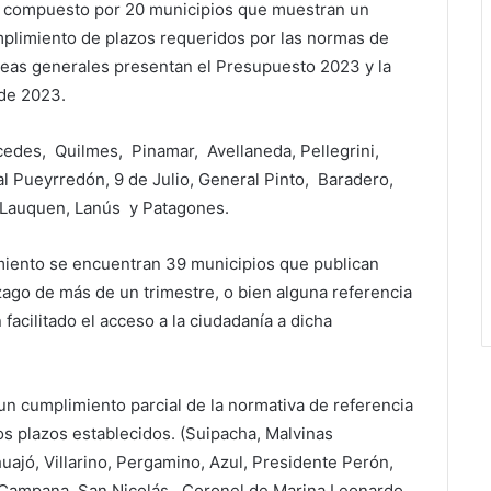
 compuesto por 20 municipios que muestran un
mplimiento de plazos requeridos por las normas de
neas generales presentan el Presupuesto 2023 y la
de 2023.
cedes, Quilmes, Pinamar, Avellaneda, Pellegrini,
al Pueyrredón, 9 de Julio, General Pinto, Baradero,
 Lauquen, Lanús y Patagones.
imiento se encuentran 39 municipios que publican
zago de más de un trimestre, o bien alguna referencia
acilitado el acceso a la ciudadanía a dicha
 un cumplimiento parcial de la normativa de referencia
los plazos establecidos. (Suipacha, Malvinas
ajó, Villarino, Pergamino, Azul, Presidente Perón,
ó, Campana, San Nicolás, Coronel de Marina Leonardo