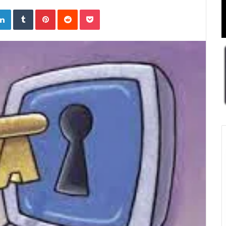
ogle+
LinkedIn
Tumblr
Pinterest
Reddit
Pocket