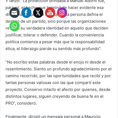
Y lanzó: “La protección brindada a Manuel Adorni fue,
para mí, el hecho que terminó de hacer evidente esa
distancia. No porque crea que una persona defina el
destino de un partido, sino porque las organizaciones
revelan su verdadera identidad en aquello que deciden
justificar, tolerar o defender. Cuando la conveniencia
política comienza a pesar más que la responsabilidad
ética, el liderazgo pierde su sentido más profundo”.
“No escribo estas palabras desde el enojo ni desde el
resentimiento. Siento un profundo agradecimiento por el
camino recorrido, por las oportunidades que recibí y por
tantas personas valiosas con las que compartí este
proyecto. Conservo intacto el afecto por quienes, desde
distintos lugares, siguen creyendo de buena fe en el
PRO”, consideró.
Finalmente, dirigió un mensaje personal a Mauricio