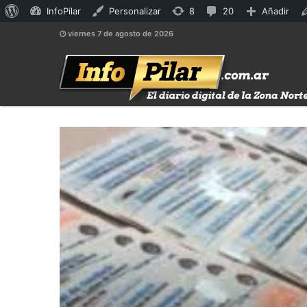
Acerca
8
20
InfoPilar
Personalizar
8
20
Añadir
de
actualizaciones
comentarios
viernes 7 de agosto de 2026
WordPress
disponibles
en
moderación