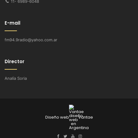
11- 6989-6048
E-mail
fm94.9radio@yahoo.com.ar
Director
Analía Soria
Diseño web
Vantae