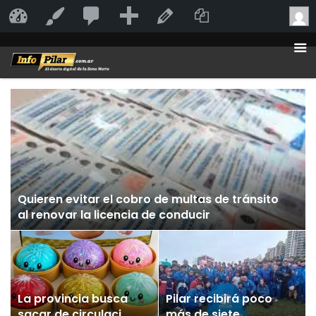
20
20
Añadir
Duplicate Po
InfoPilar
Personalizar
Editar la página
comentarios
en
moderación
Quieren evitar el cobro de multas de tránsito
al renovar la licencia de conducir
La provincia busca
Pilar recibirá poco
sacar de circulación
más de siete