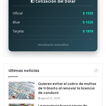
💵 Cotización del Dólar
Oficial
$ 1520
Blue
$ 1525
Tarjeta
$ 1976
Actualización automática
Ultimas noticias
Quieren evitar el cobro de multas
de tránsito al renovar la licencia
de conducir
agosto 6, 2026
La provincia busca sacar de