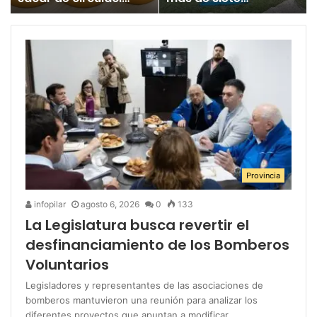
un juguete
millones para los
«altamente tóxico»
Juegos
Bonaerenses
Provincia
infopilar
agosto 6, 2026
0
133
La Legislatura busca revertir el
desfinanciamiento de los Bomberos
Voluntarios
Legisladores y representantes de las asociaciones de
bomberos mantuvieron una reunión para analizar los
diferentes proyectos que apuntan a modificar…