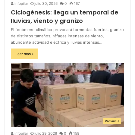
infopilar
julio 30, 2026
0
167
Ciclogénesis: llega un temporal de
lluvias, viento y granizo
El fenómeno climático provocará tormentas fuertes, granizo
de distintos tamaños, ráfagas intensas de viento,
abundante actividad eléctrica y lluvias intensas…
Leer más »
Provincia
infopilar
julio 29, 2026
0
158