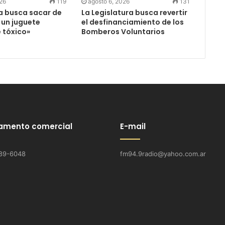
026
119
agosto 6, 2026
131
ia busca sacar de
La Legislatura busca revertir
 un juguete
el desfinanciamiento de los
 tóxico»
Bomberos Voluntarios
amento comercial
E-mail
89-6048
fm94.9radio@yahoo.com.ar