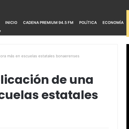
INICIO
CADENA PREMIUM 94.5 FM
POLÍTICA
ECONOMÍA
 hora más en escuelas estatales bonaerenses
licación de una
cuelas estatales