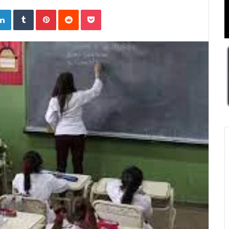
ogle+
LinkedIn
Tumblr
Pinterest
Reddit
Pocket