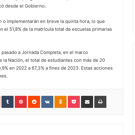
acó desde el Gobierno.
n o implementarán en breve la quinta hora, lo que
 el 51,8% de la matrícula total de escuelas primarias
n pasado a Jornada Completa, en el marco
 la Nación, el total de estudiantes con más de 20
,9% en 2022 a 67,3% a fines de 2023. Estas acciones
nes.
In
StumbleUpon
Tumblr
Pinterest
Reddit
VKontakte
Odnoklassniki
Pocket
Share
Print
via
Email