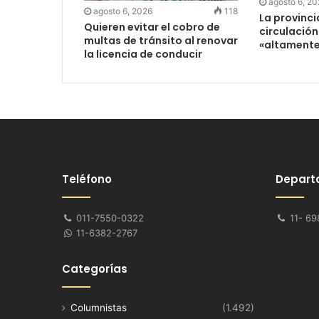
agosto 6, 2
agosto 6, 2026
118
La provinc
Quieren evitar el cobro de
circulación
multas de tránsito al renovar
«altamente
la licencia de conducir
Teléfono
Depart
011-7550-0322
11- 69
11-6382-2767
Categorías
Columnistas
(1.492)