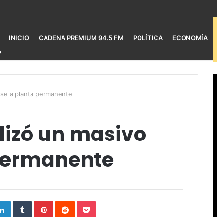
INICIO
CADENA PREMIUM 94.5 FM
POLÍTICA
ECONOMÍA
pase a planta permanente
alizó un masivo
permanente
ogle+
LinkedIn
Tumblr
Pinterest
Reddit
Pocket