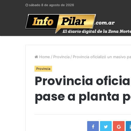
sábado 8 de agosto de 2026
Home
/
Provincia
/
Provincia oficializó un masivo 
Provincia
Provincia ofici
pase a planta 
Facebook
Twitter
Go