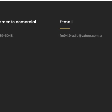
amento comercial
E-mail
89-6048
fm94.9radio@yahoo.com.ar