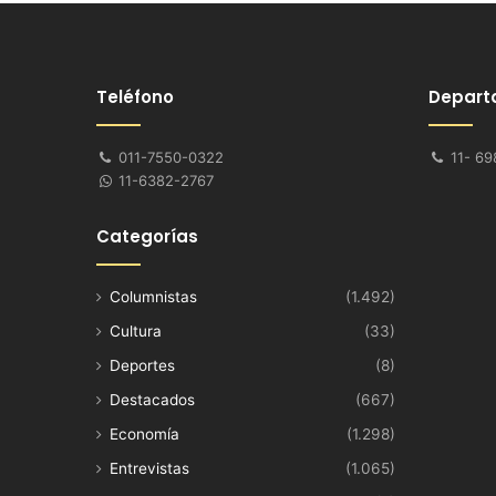
Teléfono
Depart
011-7550-0322
11- 69
11-6382-2767
Categorías
Columnistas
(1.492)
Cultura
(33)
Deportes
(8)
Destacados
(667)
Economía
(1.298)
Entrevistas
(1.065)