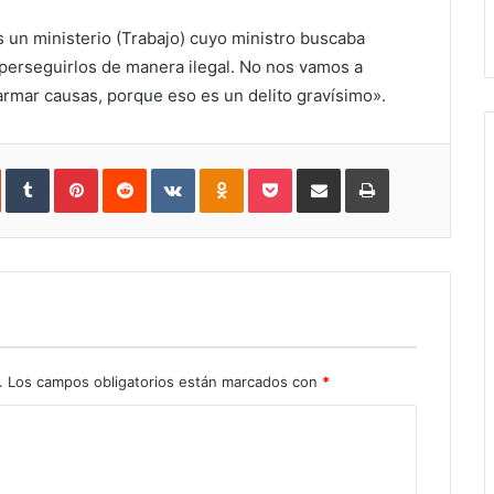
 un ministerio (Trabajo) cuyo ministro buscaba
y perseguirlos de manera ilegal. No nos vamos a
armar causas, porque eso es un delito gravísimo».
In
StumbleUpon
Tumblr
Pinterest
Reddit
VKontakte
Odnoklassniki
Pocket
Share
Print
via
Email
.
Los campos obligatorios están marcados con
*