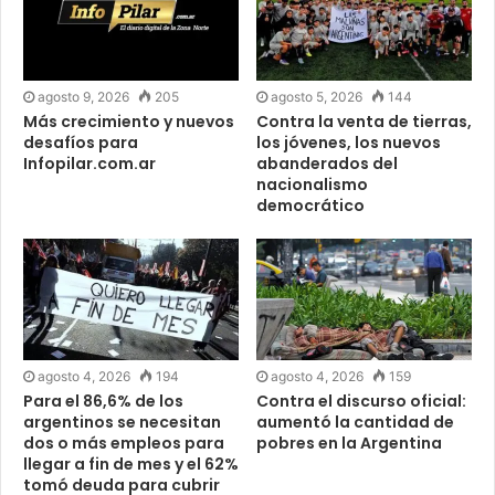
agosto 9, 2026
205
agosto 5, 2026
144
Más crecimiento y nuevos
Contra la venta de tierras,
desafíos para
los jóvenes, los nuevos
Infopilar.com.ar
abanderados del
nacionalismo
democrático
agosto 4, 2026
194
agosto 4, 2026
159
Para el 86,6% de los
Contra el discurso oficial:
argentinos se necesitan
aumentó la cantidad de
dos o más empleos para
pobres en la Argentina
llegar a fin de mes y el 62%
tomó deuda para cubrir