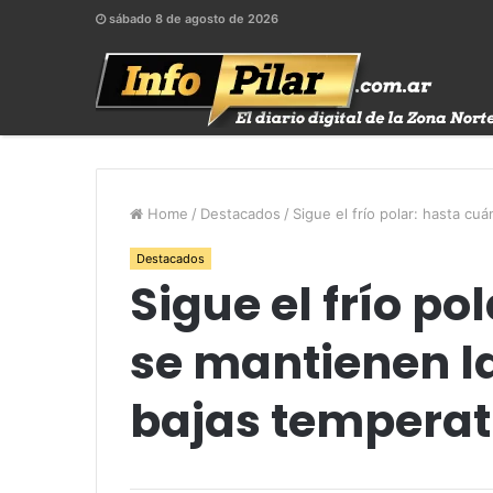
sábado 8 de agosto de 2026
Home
/
Destacados
/
Sigue el frío polar: hasta cu
Destacados
Sigue el frío p
se mantienen la
bajas tempera