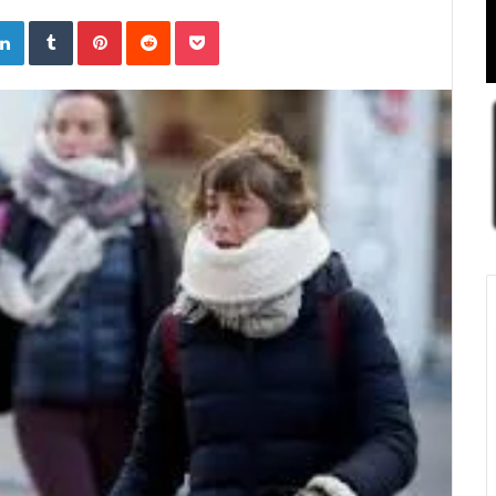
ogle+
LinkedIn
Tumblr
Pinterest
Reddit
Pocket