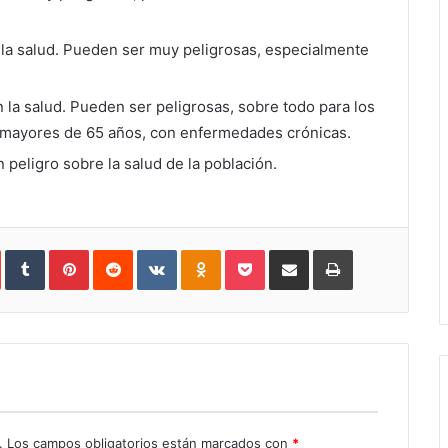
n la salud. Pueden ser muy peligrosas, especialmente
n la salud. Pueden ser peligrosas, sobre todo para los
 mayores de 65 años, con enfermedades crónicas.
n peligro sobre la salud de la población.
In
StumbleUpon
Tumblr
Pinterest
Reddit
VKontakte
Odnoklassniki
Pocket
Share
Print
via
Email
.
Los campos obligatorios están marcados con
*