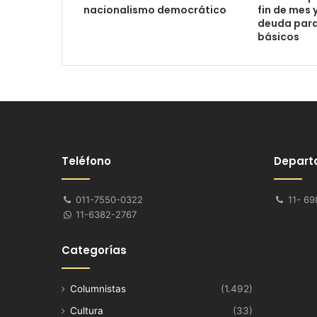
nacionalismo democrático
fin de mes 
deuda para
básicos
Teléfono
Depart
011-7550-0322
11- 69
11-6382-2767
Categorías
Columnistas
(1.492)
Cultura
(33)