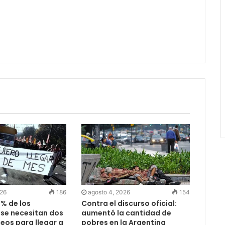
026
186
agosto 4, 2026
154
6% de los
Contra el discurso oficial:
 se necesitan dos
aumentó la cantidad de
eos para llegar a
pobres en la Argentina