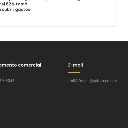
y el 62% tomó
 cubrir gastos
amento comercial
E-mail
89-6048
fm94.9radio@yahoo.com.ar