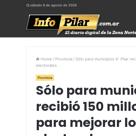
sábado 8 de agosto de 2026
Home
/
Provincia
/
Sólo para municipios K: Pilar re
electorales
Provincia
Sólo para munic
recibió 150 mil
para mejorar lo