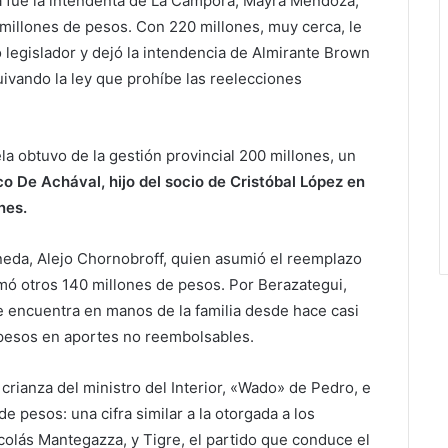
ria fue la intendenta de La Cámpora, Mayra Mendoza,
millones de pesos. Con 220 millones, muy cerca, le
legislador y dejó la intendencia de Almirante Brown
ivando la ley que prohíbe las reelecciones
a obtuvo de la gestión provincial 200 millones, un
ico De Achával, hijo del socio de Cristóbal López en
nes.
neda, Alejo Chornobroff, quien asumió el reemplazo
mó otros 140 millones de pesos. Por Berazategui,
e encuentra en manos de la familia desde hace casi
 pesos en aportes no reembolsables.
crianza del ministro del Interior, «Wado» de Pedro, e
 pesos: una cifra similar a la otorgada a los
olás Mantegazza, y Tigre, el partido que conduce el