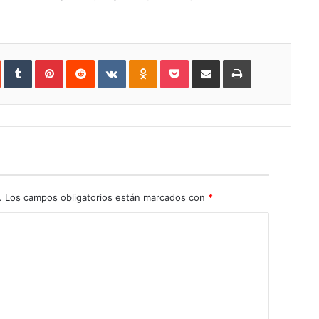
In
StumbleUpon
Tumblr
Pinterest
Reddit
VKontakte
Odnoklassniki
Pocket
Share
Print
via
Email
.
Los campos obligatorios están marcados con
*