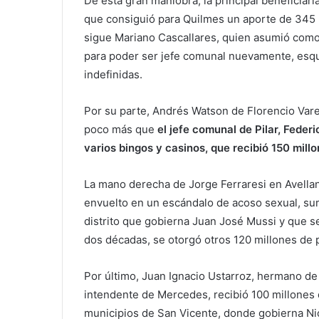
De esta gran maniobra, la principal beneficia
que consiguió para Quilmes un aporte de 345 
sigue Mariano Cascallares, quien asumió como 
para poder ser jefe comunal nuevamente, esqu
indefinidas.
Por su parte, Andrés Watson de Florencio Varel
poco más que
el jefe comunal de Pilar, Feder
varios bingos y casinos, que recibió 150 millo
La mano derecha de Jorge Ferraresi en Avella
envuelto en un escándalo de acoso sexual, su
distrito que gobierna Juan José Mussi y que s
dos décadas, se otorgó otros 120 millones de
Por último, Juan Ignacio Ustarroz, hermano de 
intendente de Mercedes, recibió 100 millones de
municipios de San Vicente, donde gobierna Nic