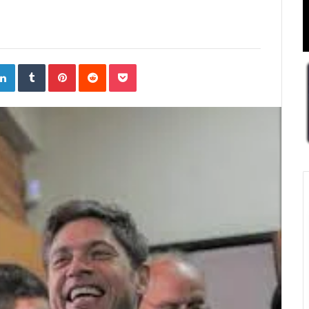
ogle+
LinkedIn
Tumblr
Pinterest
Reddit
Pocket