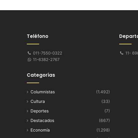
Teléfono
Depart
011-7550-0322
11- 69
11-6382-2767
Categorías
Columnistas
(1.492)
Cultura
(33)
Deportes
(7)
Destacados
(667)
Economía
(1.298)