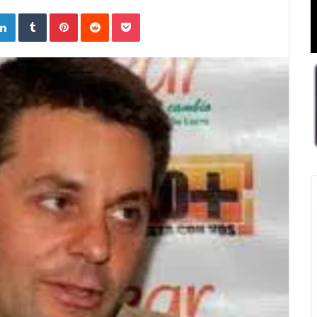
ogle+
LinkedIn
Tumblr
Pinterest
Reddit
Pocket