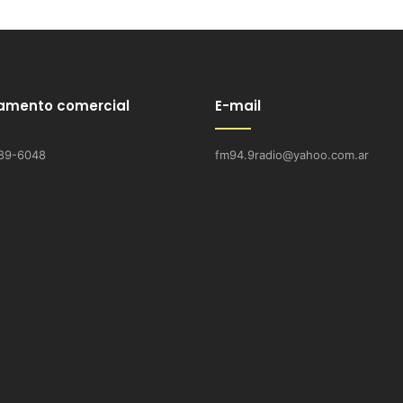
amento comercial
E-mail
89-6048
fm94.9radio@yahoo.com.ar