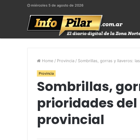
miércoles 5 de agosto de 2026
Home
/
Provincia
/
Sombrillas, gorras y llaveros: la
Provincia
Sombrillas, gorr
prioridades del
provincial