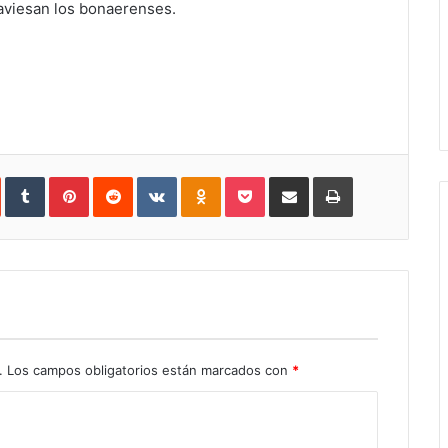
raviesan los bonaerenses.
In
StumbleUpon
Tumblr
Pinterest
Reddit
VKontakte
Odnoklassniki
Pocket
Share
Print
via
Email
.
Los campos obligatorios están marcados con
*