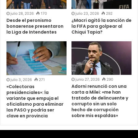
julio 28, 2026
170
julio 23, 2026
292
Desde el peronismo
¿Macri agitó la sanción de
bonaerense presentaron
la FIFA para golpear al
la Liga de Intendentes
Chiqui Tapia?
junio 27, 2026
290
julio 3, 2026
271
Adorni renunció con una
«Colectoras
carta a Milei: «me han
presidenciales»: la
tratado de delincuente y
variante que empuja el
corrupto sin un solo
oficialismo para eliminar
hecho de corrupción
las PASO y podría ser
sobre mis espaldas»
clave en provincia