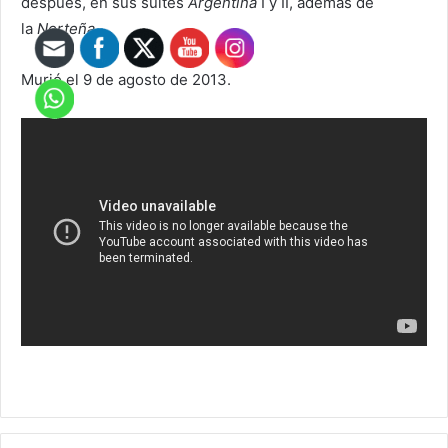
después, en sus suites
Argentina
I y II, además de
la
Norteña
.
Murió el 9 de agosto de 2013.