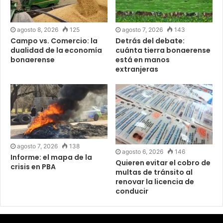
agosto 8, 2026
125
agosto 7, 2026
143
Campo vs. Comercio: la
Detrás del debate:
dualidad de la economía
cuánta tierra bonaerense
bonaerense
está en manos
extranjeras
agosto 7, 2026
138
agosto 6, 2026
146
Informe: el mapa de la
Quieren evitar el cobro de
crisis en PBA
multas de tránsito al
renovar la licencia de
conducir