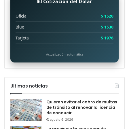
💵 Cotización del Dólar
Oficial
$ 1520
Blue
$ 1530
Tarjeta
$ 1976
Actualización automática
Ultimas noticias
Quieren evitar el cobro de multas
de tránsito al renovar la licencia
de conducir
agosto 6, 2026
La provincia busca sacar de