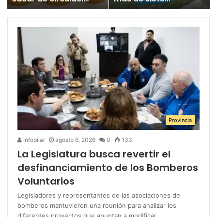
un juguete
millones para los
«altamente tóxico»
Juegos
Bonaerenses
Provincia
infopilar
agosto 6, 2026
0
133
La Legislatura busca revertir el
desfinanciamiento de los Bomberos
Voluntarios
Legisladores y representantes de las asociaciones de
bomberos mantuvieron una reunión para analizar los
diferentes proyectos que apuntan a modificar…