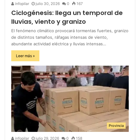
infopilar
julio 30, 2026
0
167
Ciclogénesis: llega un temporal de
lluvias, viento y granizo
El fenómeno climático provocará tormentas fuertes, granizo
de distintos tamaños, ráfagas intensas de viento,
abundante actividad eléctrica y lluvias intensas…
Leer más »
Provincia
infopilar
julio 29, 2026
0
158