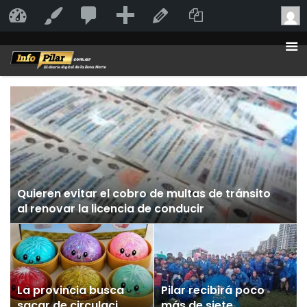
20
20
Añadir
Duplicate Po
InfoPilar
Personalizar
Editar la página
comentarios
en
moderación
Quieren evitar el cobro de multas de tránsito
al renovar la licencia de conducir
La provincia busca
Pilar recibirá poco
sacar de circulación
más de siete