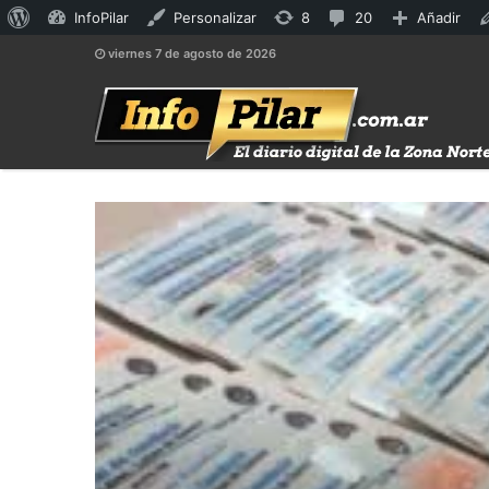
Acerca
8
20
InfoPilar
Personalizar
8
20
Añadir
de
actualizaciones
comentarios
viernes 7 de agosto de 2026
WordPress
disponibles
en
moderación