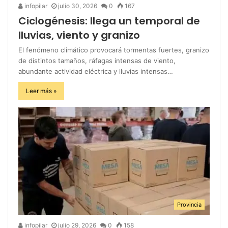
infopilar
julio 30, 2026
0
167
Ciclogénesis: llega un temporal de
lluvias, viento y granizo
El fenómeno climático provocará tormentas fuertes, granizo
de distintos tamaños, ráfagas intensas de viento,
abundante actividad eléctrica y lluvias intensas…
Leer más »
Provincia
infopilar
julio 29, 2026
0
158