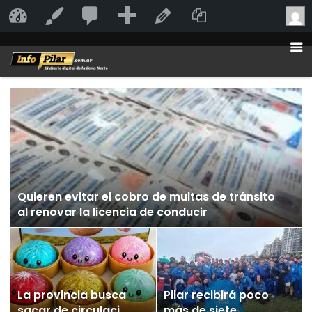
20
20
Añadir
Duplicate Po
InfoPilar
Personalizar
Editar la página
comentarios
en
moderación
Quieren evitar el cobro de multas de tránsito
al renovar la licencia de conducir
La provincia busca
Pilar recibirá poco
sacar de circulación
más de siete