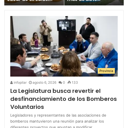
un juguete
millones para los
«altamente tóxico»
Juegos
Bonaerenses
Provincia
infopilar
agosto 6, 2026
0
133
La Legislatura busca revertir el
desfinanciamiento de los Bomberos
Voluntarios
Legisladores y representantes de las asociaciones de
bomberos mantuvieron una reunión para analizar los
diferentes proyectos que apuntan a modificar…