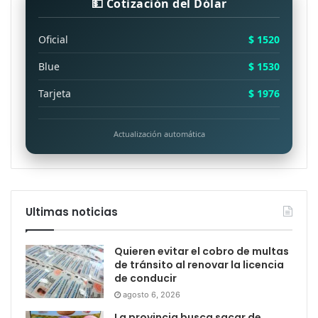
💵 Cotización del Dólar
Oficial
$ 1520
Blue
$ 1530
Tarjeta
$ 1976
Actualización automática
Ultimas noticias
Quieren evitar el cobro de multas
de tránsito al renovar la licencia
de conducir
agosto 6, 2026
La provincia busca sacar de