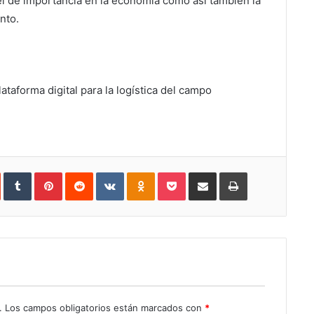
el de importancia en la economía como así también la
nto.
taforma digital para la logística del campo
In
StumbleUpon
Tumblr
Pinterest
Reddit
VKontakte
Odnoklassniki
Pocket
Share
Print
via
Email
.
Los campos obligatorios están marcados con
*