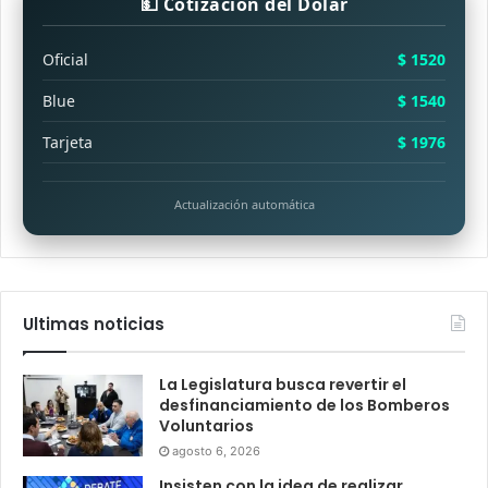
💵 Cotización del Dólar
Oficial
$ 1520
Blue
$ 1540
Tarjeta
$ 1976
Actualización automática
Ultimas noticias
La Legislatura busca revertir el
desfinanciamiento de los Bomberos
Voluntarios
agosto 6, 2026
Insisten con la idea de realizar