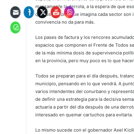
mansamente la derrota, a la espera de que eso 
que los cambios que imagina cada sector son in
convivencia no da para más.
Los pases de factura y los rencores acumulado
espacios que componen el Frente de Todos se h
de la más mínima dosis de supervivencia políti
en la provincia, pero muy poco es lo que hacen
Todos se preparan para el día después, tratand
municipio, pensando en lo que vendrá. A punto 
varios intendentes del conurbano y represent
de definir una estrategia para la decisiva sem
actuaría a partir del día después de una derrot
interesado en quemar cartuchos para evitarla.
Lo mismo sucede con el gobernador Axel Kicill