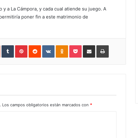
o y a La Cámpora, y cada cual atiende su juego. A
permitiría poner fin a este matrimonio de
In
StumbleUpon
Tumblr
Pinterest
Reddit
VKontakte
Odnoklassniki
Pocket
Share
Print
via
Email
.
Los campos obligatorios están marcados con
*