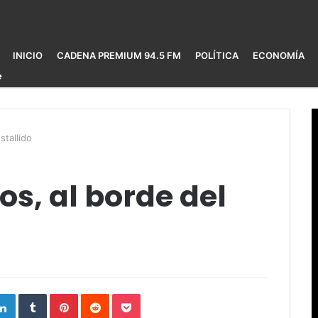
INICIO
CADENA PREMIUM 94.5 FM
POLÍTICA
ECONOMÍA
stallido
os, al borde del
ogle+
LinkedIn
Tumblr
Pinterest
Reddit
Pocket