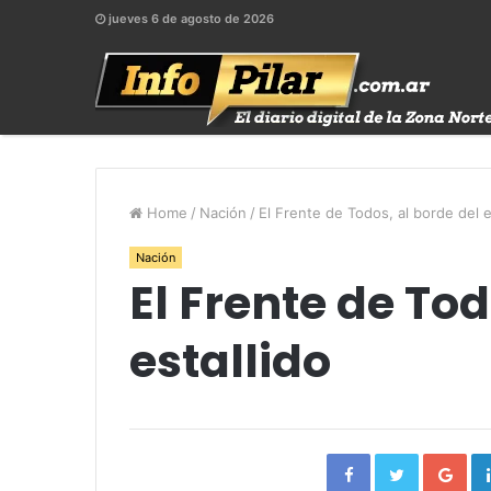
jueves 6 de agosto de 2026
Home
/
Nación
/
El Frente de Todos, al borde del e
Nación
El Frente de Tod
estallido
Facebook
Twitter
Go