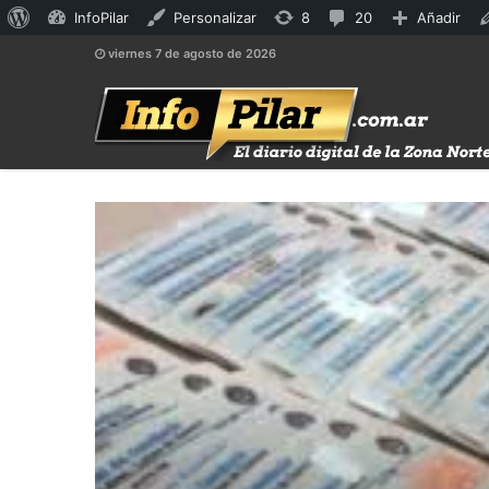
Acerca
8
20
InfoPilar
Personalizar
8
20
Añadir
de
actualizaciones
comentarios
viernes 7 de agosto de 2026
WordPress
disponibles
en
moderación