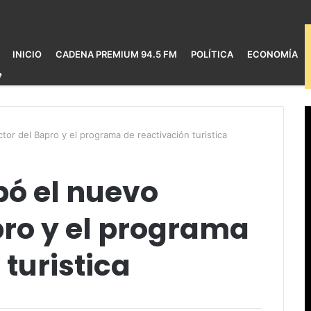
INICIO
CADENA PREMIUM 94.5 FM
POLÍTICA
ECONOMÍA
tor del Bapro y el programa de reactivación turistica
bó el nuevo
pro y el programa
 turistica