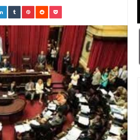
ogle+
LinkedIn
Tumblr
Pinterest
Reddit
Pocket