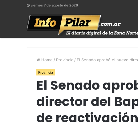
viernes 7 de agosto de 2026
Home
/
Provincia
/
El Senado aprobó el nuevo direc
Provincia
El Senado apro
director del Ba
de reactivación