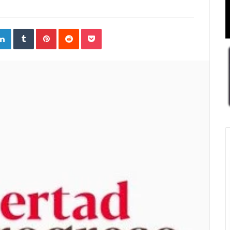
ogle+
LinkedIn
Tumblr
Pinterest
Reddit
Pocket