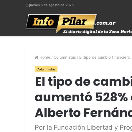
jueves 6 de agosto de 2026
Home
/
Columnistas
/
El tipo de cambio financier
Columnistas
El tipo de camb
aumentó 528% e
Alberto Fernán
Por la Fundación Libertad y Pro