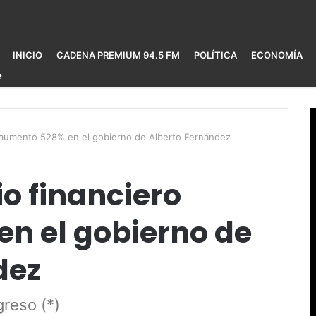
INICIO
CADENA PREMIUM 94.5 FM
POLÍTICA
ECONOMÍA
o aumentó 528% en el gobierno de Alberto Fernández
io financiero
n el gobierno de
dez
greso (*)