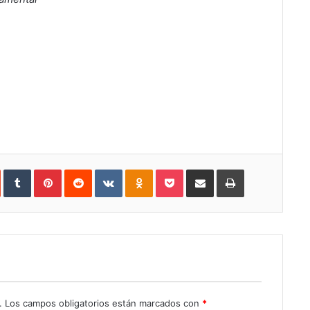
In
StumbleUpon
Tumblr
Pinterest
Reddit
VKontakte
Odnoklassniki
Pocket
Share
Print
via
Email
.
Los campos obligatorios están marcados con
*