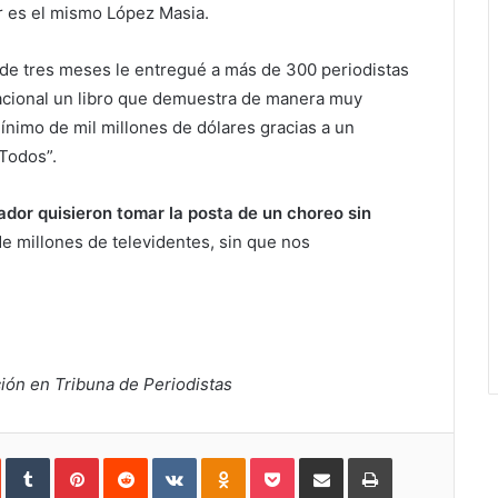
r es el mismo López Masia.
 de tres meses le entregué a más de 300 periodistas
 nacional un libro que demuestra de manera muy
nimo de mil millones de dólares gracias a un
 Todos”.
dor quisieron tomar la posta de un choreo sin
de millones de televidentes, sin que nos
ción en Tribuna de Periodistas
In
StumbleUpon
Tumblr
Pinterest
Reddit
VKontakte
Odnoklassniki
Pocket
Share
Print
via
Email