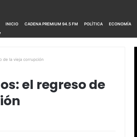
INICIO
CADENA PREMIUM 94.5 FM
POLÍTICA
ECONOMÍA
o de la vieja corrupción
os: el regreso de
ción