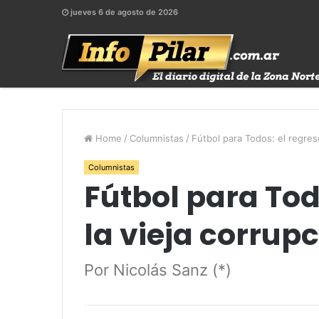
jueves 6 de agosto de 2026
Home
/
Columnistas
/
Fútbol para Todos: el regres
Columnistas
Fútbol para Tod
la vieja corrup
Por Nicolás Sanz (*)