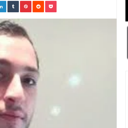
ogle+
LinkedIn
Tumblr
Pinterest
Reddit
Pocket