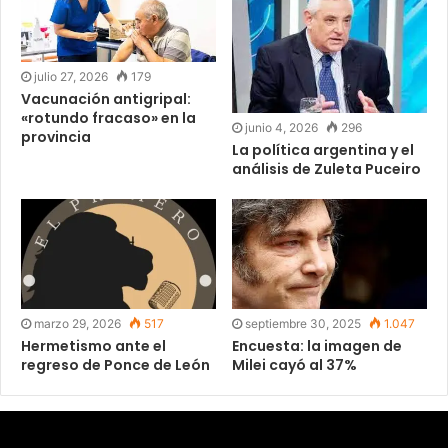
julio 27, 2026
179
Vacunación antigripal:
«rotundo fracaso» en la
junio 4, 2026
296
provincia
La política argentina y el
análisis de Zuleta Puceiro
septiembre 30, 2025
1.047
marzo 29, 2026
517
Encuesta: la imagen de
Hermetismo ante el
Milei cayó al 37%
regreso de Ponce de León