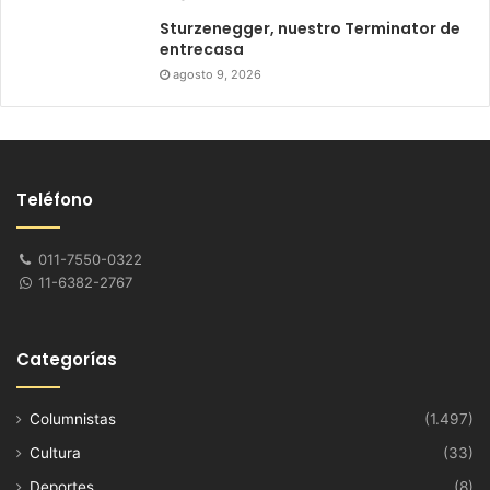
Sturzenegger, nuestro Terminator de
entrecasa
agosto 9, 2026
Teléfono
011-7550-0322
11-6382-2767
Categorías
Columnistas
(1.497)
Cultura
(33)
Deportes
(8)