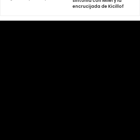
sintonía con Milei y la
encrucijada de Kicillof