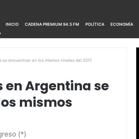
INICIO
CADENA PREMIUM 94.5 FM
POLÍTICA
ECONOMÍA
na se encuentran en los mismos niveles del 2011
s en Argentina se
los mismos
greso (*)