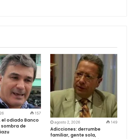
026
157
i, el odiado Banco
agosto 2, 2026
149
a sombra de
Adicciones: derrumbe
iazu
familiar, gente sola,