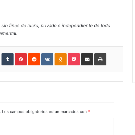
a sin fines de lucro, privado e independiente de todo
namental.
In
StumbleUpon
Tumblr
Pinterest
Reddit
VKontakte
Odnoklassniki
Pocket
Share
Print
via
Email
.
Los campos obligatorios están marcados con
*