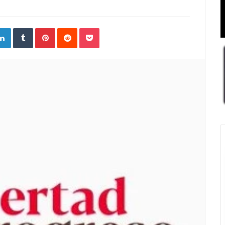
ogle+
LinkedIn
Tumblr
Pinterest
Reddit
Pocket