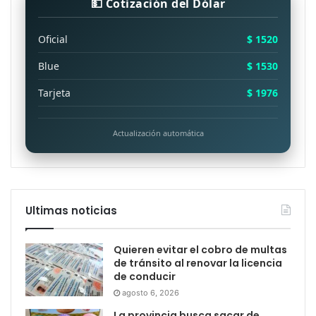
💵 Cotización del Dólar
Oficial
$ 1520
Blue
$ 1530
Tarjeta
$ 1976
Actualización automática
Ultimas noticias
Quieren evitar el cobro de multas
de tránsito al renovar la licencia
de conducir
agosto 6, 2026
La provincia busca sacar de