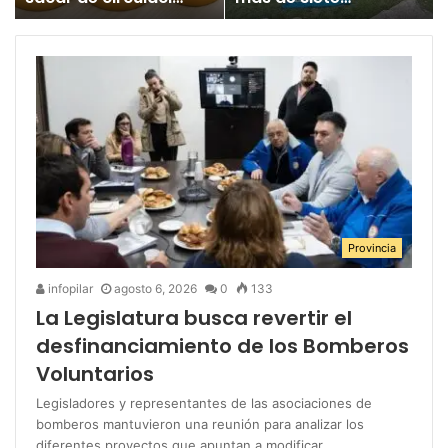
un juguete
millones para los
«altamente tóxico»
Juegos
Bonaerenses
Provincia
infopilar
agosto 6, 2026
0
133
La Legislatura busca revertir el
desfinanciamiento de los Bomberos
Voluntarios
Legisladores y representantes de las asociaciones de
bomberos mantuvieron una reunión para analizar los
diferentes proyectos que apuntan a modificar…