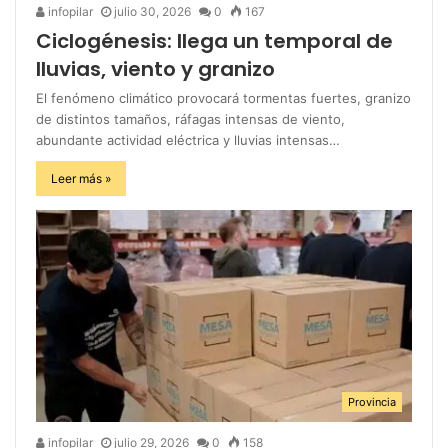
infopilar
julio 30, 2026
0
167
Ciclogénesis: llega un temporal de
lluvias, viento y granizo
El fenómeno climático provocará tormentas fuertes, granizo
de distintos tamaños, ráfagas intensas de viento,
abundante actividad eléctrica y lluvias intensas…
Leer más »
Provincia
infopilar
julio 29, 2026
0
158