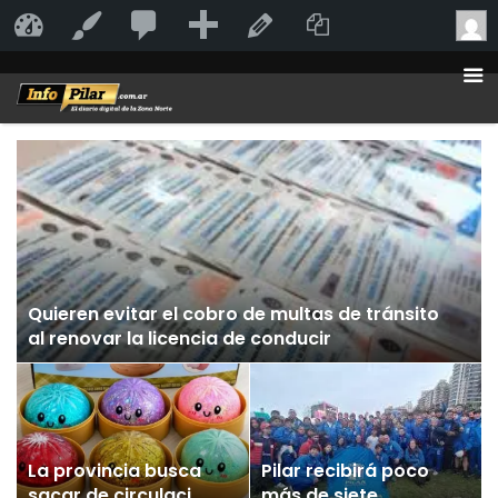
20
20
Añadir
Duplicate Po
InfoPilar
Personalizar
Editar la página
comentarios
en
moderación
Quieren evitar el cobro de multas de tránsito
al renovar la licencia de conducir
La provincia busca
Pilar recibirá poco
sacar de circulación
más de siete