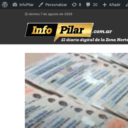
Acerca
8
20
InfoPilar
Personalizar
8
20
Añadir
de
actualizaciones
comentarios
viernes 7 de agosto de 2026
WordPress
disponibles
en
moderación