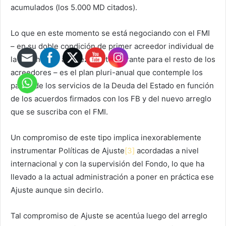
acumulados (los 5.000 MD citados).
Lo que en este momento se está negociando con el FMI
– en su doble condición de primer acreedor individual de
la Argentina y a la vez auditor garante para el resto de los
acreedores – es el plan pluri-anual que contemple los
pagos de los servicios de la Deuda del Estado en función
de los acuerdos firmados con los FB y del nuevo arreglo
que se suscriba con el FMI.
Un compromiso de este tipo implica inexorablemente
instrumentar Políticas de Ajuste
[3]
acordadas a nivel
internacional y con la supervisión del Fondo, lo que ha
llevado a la actual administración a poner en práctica ese
Ajuste aunque sin decirlo.
Tal compromiso de Ajuste se acentúa luego del arreglo