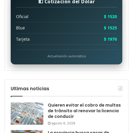
💵 Cotización del Dólar
Oficial
$ 1520
Blue
$ 1525
Tarjeta
$ 1976
Actualización automática
Ultimas noticias
Quieren evitar el cobro de multas
de tránsito al renovar la licencia
de conducir
agosto 6, 2026
La provincia busca sacar de