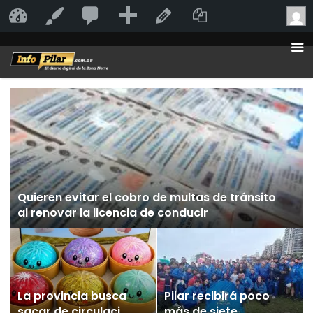
20
20
Añadir
Duplicate Po
InfoPilar
Personalizar
Editar la página
comentarios
en
moderación
Quieren evitar el cobro de multas de tránsito
al renovar la licencia de conducir
La provincia busca
Pilar recibirá poco
sacar de circulación
más de siete