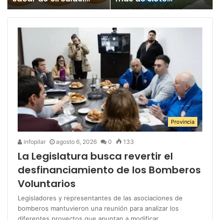
un juguete
millones para los
«altamente tóxico»
Juegos
Bonaerenses
Provincia
infopilar
agosto 6, 2026
0
133
La Legislatura busca revertir el
desfinanciamiento de los Bomberos
Voluntarios
Legisladores y representantes de las asociaciones de
bomberos mantuvieron una reunión para analizar los
diferentes proyectos que apuntan a modificar…