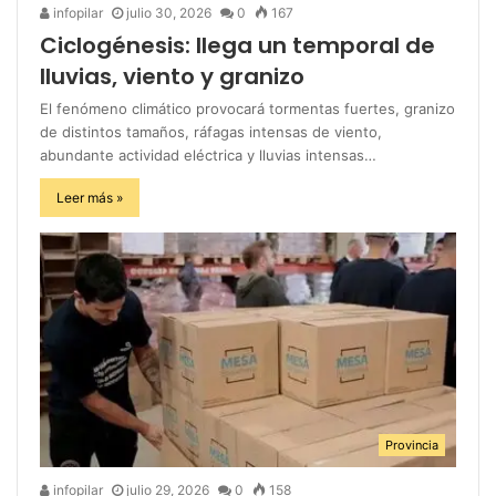
infopilar
julio 30, 2026
0
167
Ciclogénesis: llega un temporal de
lluvias, viento y granizo
El fenómeno climático provocará tormentas fuertes, granizo
de distintos tamaños, ráfagas intensas de viento,
abundante actividad eléctrica y lluvias intensas…
Leer más »
Provincia
infopilar
julio 29, 2026
0
158