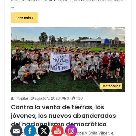
…
Leer más »
Destacados
infopilar
agosto 5, 2026
0
136
Contra la venta de tierras, los
jóvenes, los nuevos abanderados
del nacionalismo democrático
Para los consultores Gustavo Córdoba y Shila Vilker, el