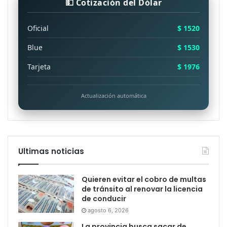
💵 Cotización del Dólar
Oficial
$ 1520
Blue
$ 1530
Tarjeta
$ 1976
Actualización automática
Ultimas noticias
Quieren evitar el cobro de multas
de tránsito al renovar la licencia
de conducir
agosto 6, 2026
La provincia busca sacar de