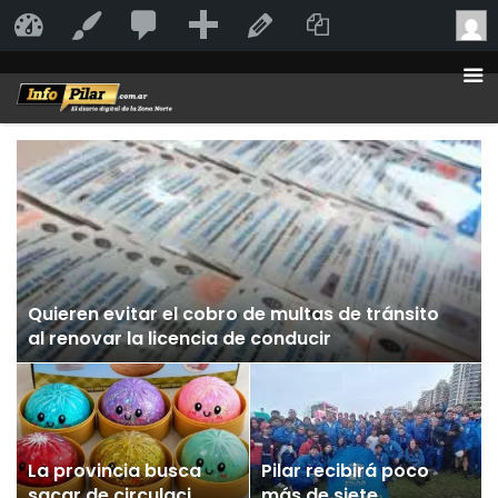
20
20
Añadir
Duplicate Po
InfoPilar
Personalizar
Editar la página
comentarios
en
moderación
Quieren evitar el cobro de multas de tránsito
al renovar la licencia de conducir
La provincia busca
Pilar recibirá poco
sacar de circulación
más de siete