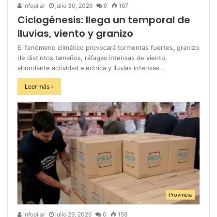
infopilar
julio 30, 2026
0
167
Ciclogénesis: llega un temporal de
lluvias, viento y granizo
El fenómeno climático provocará tormentas fuertes, granizo
de distintos tamaños, ráfagas intensas de viento,
abundante actividad eléctrica y lluvias intensas…
Leer más »
Provincia
infopilar
julio 29, 2026
0
158