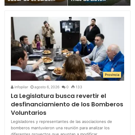
un juguete
millones para los
«altamente tóxico»
Juegos
Bonaerenses
Provincia
infopilar
agosto 6, 2026
0
133
La Legislatura busca revertir el
desfinanciamiento de los Bomberos
Voluntarios
Legisladores y representantes de las asociaciones de
bomberos mantuvieron una reunión para analizar los
diferentes proyectos que apuntan a modificar…