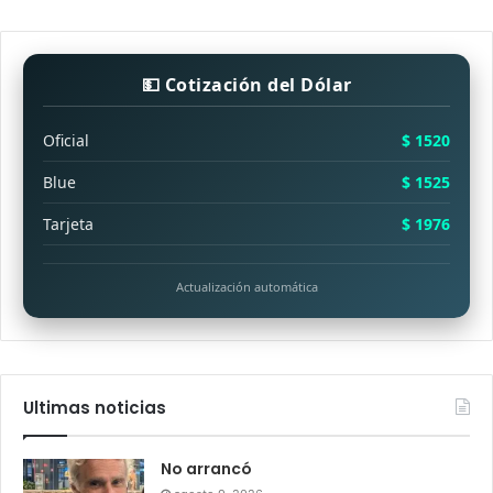
💵 Cotización del Dólar
Oficial
$ 1520
Blue
$ 1525
Tarjeta
$ 1976
Actualización automática
Ultimas noticias
No arrancó