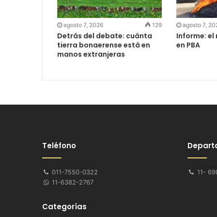
agosto 7, 2026
129
agosto 7, 20
Detrás del debate: cuánta
Informe: el
tierra bonaerense está en
en PBA
manos extranjeras
Teléfono
Depart
011-7550-0322
11- 69
11-6382-2767
Categorías