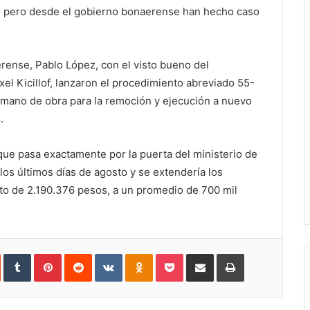
es, pero desde el gobierno bonaerense han hecho caso
erense, Pablo López, con el visto bueno del
el Kicillof, lanzaron el procedimiento abreviado 55-
 mano de obra para la remoción y ejecución a nuevo
.
que pasa exactamente por la puerta del ministerio de
s últimos días de agosto y se extendería los
to de 2.190.376 pesos, a un promedio de 700 mil
In
StumbleUpon
Tumblr
Pinterest
Reddit
VKontakte
Odnoklassniki
Pocket
Share
Print
via
Email