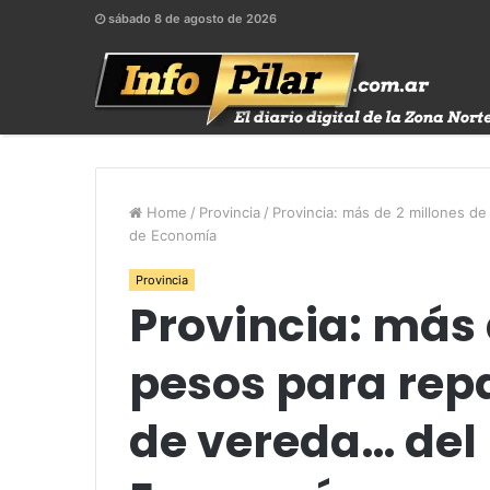
sábado 8 de agosto de 2026
Home
/
Provincia
/
Provincia: más de 2 millones d
de Economía
Provincia
Provincia: más 
pesos para rep
de vereda… del 