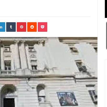
ogle+
LinkedIn
Tumblr
Pinterest
Reddit
Pocket