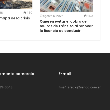
26
130
agosto 6, 2026
140
 mapa de la crisis
Quieren evitar el cobro de
multas de tránsito al renovar
la licencia de conducir
amento comercial
E-mail
89-6048
fm94.9radio@yahoo.com.ar