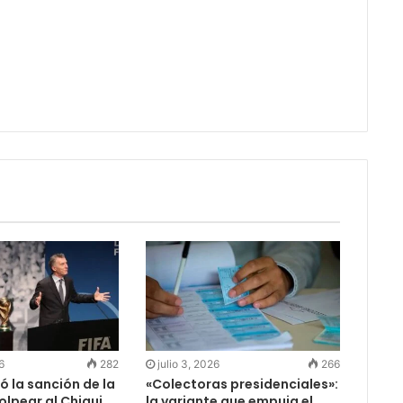
6
282
julio 3, 2026
266
ó la sanción de la
«Colectoras presidenciales»:
olpear al Chiqui
la variante que empuja el