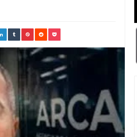
ogle+
LinkedIn
Tumblr
Pinterest
Reddit
Pocket