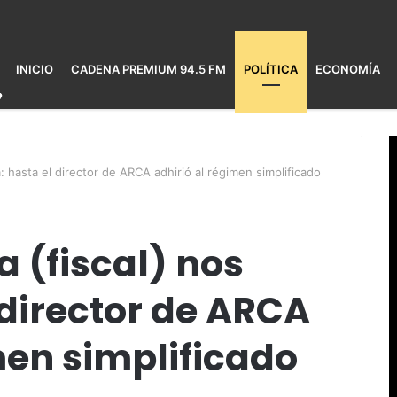
INICIO
CADENA PREMIUM 94.5 FM
POLÍTICA
ECONOMÍA
a: hasta el director de ARCA adhirió al régimen simplificado
a (fiscal) nos
 director de ARCA
men simplificado