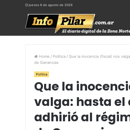
jueves 6 de agosto de 2026
Home
/
Política
/
Que la inocencia (fiscal) nos valg
de Ganancias
Política
Que la inocenci
valga: hasta el
adhirió al régi