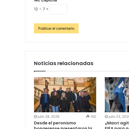
WC Captcha
12 − 7 =
Noticias relacionadas
julio 28, 2026
162
julio 23, 202
Desde el peronismo
¿Macri agit
bonaerense presentaron la
FIFA para g