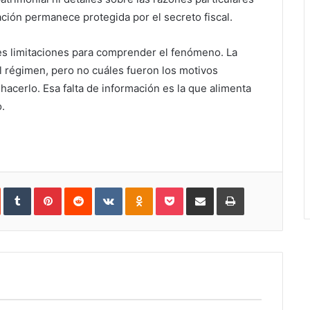
ción permanece protegida por el secreto fiscal.
les limitaciones para comprender el fenómeno. La
 régimen, pero no cuáles fueron los motivos
hacerlo. Esa falta de información es la que alimenta
.
In
StumbleUpon
Tumblr
Pinterest
Reddit
VKontakte
Odnoklassniki
Pocket
Share
Print
via
Email