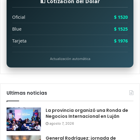
💵 Cotización del Dólar
Oficial
$ 1520
Blue
$ 1525
Tarjeta
$ 1976
Actualización automática
Ultimas noticias
La provincia organizó una Ronda de
Negocios Internacional en Luján
agosto 7, 2026
General Rodríguez: jornada de