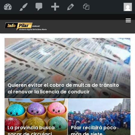
20
20
Añadir
Duplicate Po
InfoPilar
Personalizar
Editar la página
comentarios
en
moderación
Quieren evitar el cobro de multas de tránsito
al renovar la licencia de conducir
La provincia busca
Pilar recibirá poco
sacar de circulación
más de siete