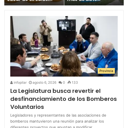
un juguete
millones para los
«altamente tóxico»
Juegos
Bonaerenses
Provincia
infopilar
agosto 6, 2026
0
133
La Legislatura busca revertir el
desfinanciamiento de los Bomberos
Voluntarios
Legisladores y representantes de las asociaciones de
bomberos mantuvieron una reunión para analizar los
diferentes proyectos que apuntan a modificar…