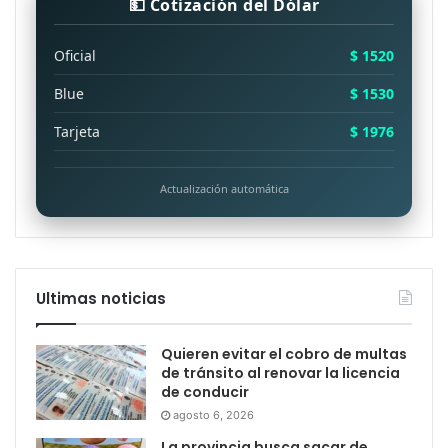
💵 Cotización del Dólar
Oficial
$ 1520
Blue
$ 1530
Tarjeta
$ 1976
Actualización automática
Ultimas noticias
Quieren evitar el cobro de multas
de tránsito al renovar la licencia
de conducir
agosto 6, 2026
La provincia busca sacar de