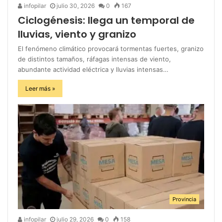
infopilar
julio 30, 2026
0
167
Ciclogénesis: llega un temporal de
lluvias, viento y granizo
El fenómeno climático provocará tormentas fuertes, granizo
de distintos tamaños, ráfagas intensas de viento,
abundante actividad eléctrica y lluvias intensas…
Leer más »
Provincia
infopilar
julio 29, 2026
0
158