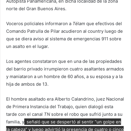
Autopista Panamericana, en dicha localidad de la zona
norte del Gran Buenos Aires.
Voceros policiales informaron a
Télam
que efectivos del
Comando Patrulla de Pilar acudieron al country luego de
que se diera aviso al sistema de emergencias 911 sobre
un asalto en el lugar.
Los agentes constataron que en una de las propiedades
del barrio privado irrumpieron cuatro asaltantes armados
y maniataron a un hombre de 60 años, a su esposa y a la
hija de ambos de 13.
El hombre asaltado era Alberto Calandrino, juez Nacional
de Primera Instancia del Trabajo, quien dialogó esta
tarde con el canal
TN
sobre el robo que sufrió junto a su
familia, y
señaló que se despertó al sentir “un golpe en
la cabeza” y luego advirtió la presencia de cuatro o cinco