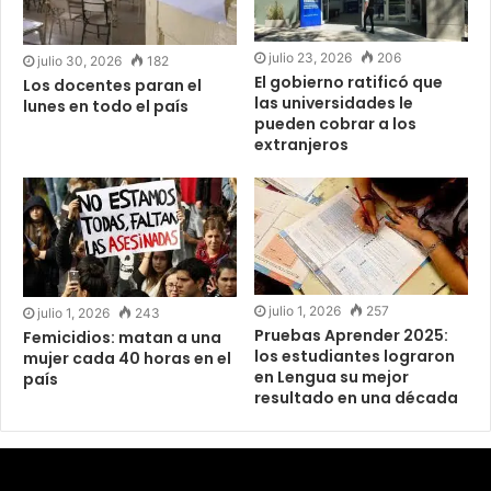
julio 23, 2026
206
julio 30, 2026
182
El gobierno ratificó que
Los docentes paran el
las universidades le
lunes en todo el país
pueden cobrar a los
extranjeros
julio 1, 2026
257
julio 1, 2026
243
Pruebas Aprender 2025:
Femicidios: matan a una
los estudiantes lograron
mujer cada 40 horas en el
en Lengua su mejor
país
resultado en una década