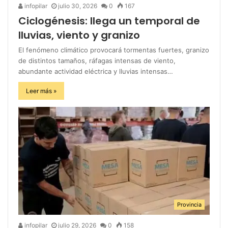
infopilar
julio 30, 2026
0
167
Ciclogénesis: llega un temporal de
lluvias, viento y granizo
El fenómeno climático provocará tormentas fuertes, granizo
de distintos tamaños, ráfagas intensas de viento,
abundante actividad eléctrica y lluvias intensas…
Leer más »
Provincia
infopilar
julio 29, 2026
0
158