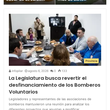
un juguete
millones para los
«altamente tóxico»
Juegos
Bonaerenses
Provincia
infopilar
agosto 6, 2026
0
133
La Legislatura busca revertir el
desfinanciamiento de los Bomberos
Voluntarios
Legisladores y representantes de las asociaciones de
bomberos mantuvieron una reunión para analizar los
diferentes proyectos que apuntan a modificar…