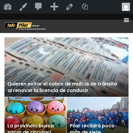
20
20
Añadir
Duplicate Po
InfoPilar
Personalizar
Editar la página
comentarios
en
moderación
Quieren evitar el cobro de multas de tránsito
al renovar la licencia de conducir
La provincia busca
Pilar recibirá poco
sacar de circulación
más de siete