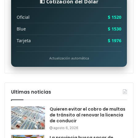
💵 Cotización del Dólar
Oficial
$ 1520
Blue
$ 1530
Tarjeta
$ 1976
Actualización automática
Ultimas noticias
Quieren evitar el cobro de multas
de tránsito al renovar la licencia
de conducir
agosto 6, 2026
La provincia busca sacar de