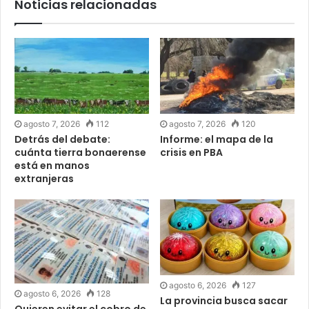
Noticias relacionadas
agosto 7, 2026
112
agosto 7, 2026
120
Detrás del debate:
Informe: el mapa de la
cuánta tierra bonaerense
crisis en PBA
está en manos
extranjeras
agosto 6, 2026
127
agosto 6, 2026
128
La provincia busca sacar
Quieren evitar el cobro de