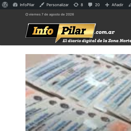
Acerca
8
20
InfoPilar
Personalizar
8
20
Añadir
de
actualizaciones
comentarios
viernes 7 de agosto de 2026
WordPress
disponibles
en
moderación