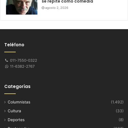
se repite como comedia
agosto 2, 2026
Teléfono
011-7550-0322
11-6382-2767
Categorías
Columnistas
(1.492)
Cultura
(33)
Deportes
(8)