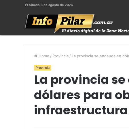
sábado 8 de agosto de 2026
Home
/
Provincia
/
La provincia se endeuda en dól
Provincia
La provincia s
dólares para o
infraestructura