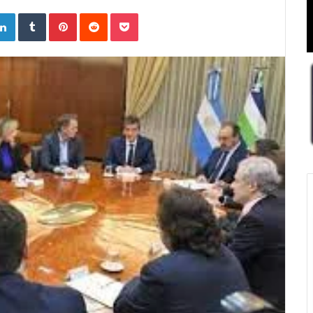
ogle+
LinkedIn
Tumblr
Pinterest
Reddit
Pocket