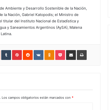
 de Ambiente y Desarrollo Sostenible de la Nación,
e la Nación, Gabriel Katopodis; el Ministro de
 titular del Instituto Nacional de Estadística y
 Agua y Saneamientos Argentinos (AySA), Malena
Latina.
In
StumbleUpon
Tumblr
Pinterest
Reddit
VKontakte
Odnoklassniki
Pocket
Share
Print
via
Email
.
Los campos obligatorios están marcados con
*