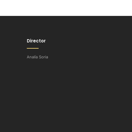
Director
Analía Soria