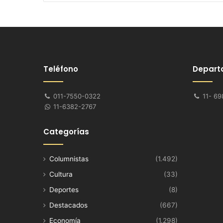
Teléfono
Depart
011-7550-0322
11- 69
11-6382-2767
Categorías
Columnistas
(1.492)
Cultura
(33)
Deportes
(8)
Destacados
(667)
Economía
(1.298)