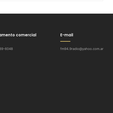
amento comercial
E-mail
89-6048
fm94.9radio@yahoo.com.ar